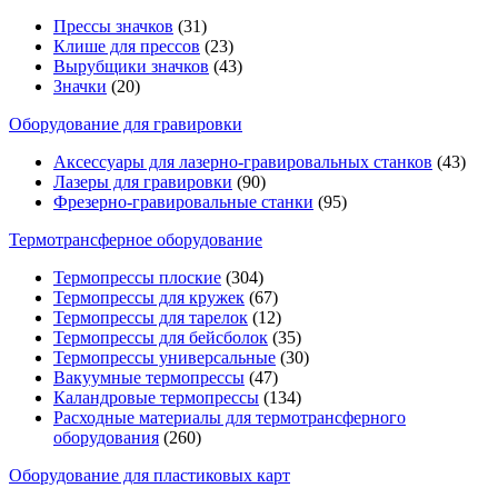
Прессы значков
(31)
Клише для прессов
(23)
Вырубщики значков
(43)
Значки
(20)
Оборудование для гравировки
Аксессуары для лазерно-гравировальных станков
(43)
Лазеры для гравировки
(90)
Фрезерно-гравировальные станки
(95)
Термотрансферное оборудование
Термопрессы плоские
(304)
Термопрессы для кружек
(67)
Термопрессы для тарелок
(12)
Термопрессы для бейсболок
(35)
Термопрессы универсальные
(30)
Вакуумные термопрессы
(47)
Каландровые термопрессы
(134)
Расходные материалы для термотрансферного
оборудования
(260)
Оборудование для пластиковых карт