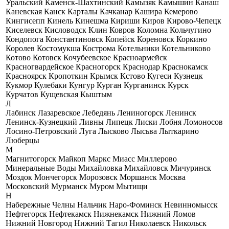
Уральский
Каменск-Шахтинский
Камызяк
Камышин
Канаш
Каневская
Канск
Карталы
Качканар
Кашира
Кемерово
Кингисепп
Кинель
Кинешма
Кириши
Киров
Кирово-Чепецк
Киселевск
Кисловодск
Клин
Ковров
Коломна
Кольчугино
Кондопога
Константиновск
Копейск
Кореновск
Коркино
Королев
Костомукша
Кострома
Котельники
Котельниково
Котово
Котовск
Кочубеевское
Красноармейск
Красногвардейское
Красногорск
Краснодар
Краснокамск
Красноярск
Кропоткин
Крымск
Кстово
Кугеси
Кузнецк
Кукмор
Кулебаки
Кунгур
Курган
Курганинск
Курск
Курчатов
Кущевская
Кыштым
Л
Лабинск
Лазаревское
Лебедянь
Лениногорск
Ленинск
Ленинск-Кузнецкий
Ливны
Липецк
Лиски
Лобня
Ломоносов
Лосино-Петровский
Луга
Лысково
Лысьва
Лыткарино
Люберцы
М
Магнитогорск
Майкоп
Маркс
Миасс
Миллерово
Минеральные Воды
Михайловка
Михайловск
Мичуринск
Моздок
Мончегорск
Морозовск
Моршанск
Москва
Московский
Мурманск
Муром
Мытищи
Н
Набережные Челны
Нальчик
Наро-Фоминск
Невинномысск
Нефтегорск
Нефтекамск
Нижнекамск
Нижний Ломов
Нижний Новгород
Нижний Тагил
Николаевск
Никольск