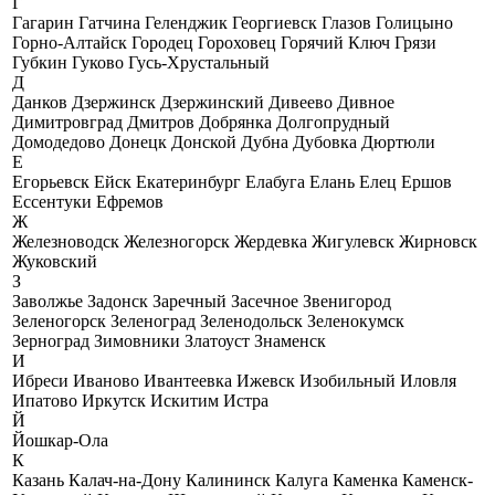
Г
Гагарин
Гатчина
Геленджик
Георгиевск
Глазов
Голицыно
Горно-Алтайск
Городец
Гороховец
Горячий Ключ
Грязи
Губкин
Гуково
Гусь-Хрустальный
Д
Данков
Дзержинск
Дзержинский
Дивеево
Дивное
Димитровград
Дмитров
Добрянка
Долгопрудный
Домодедово
Донецк
Донской
Дубна
Дубовка
Дюртюли
Е
Егорьевск
Ейск
Екатеринбург
Елабуга
Елань
Елец
Ершов
Ессентуки
Ефремов
Ж
Железноводск
Железногорск
Жердевка
Жигулевск
Жирновск
Жуковский
З
Заволжье
Задонск
Заречный
Засечное
Звенигород
Зеленогорск
Зеленоград
Зеленодольск
Зеленокумск
Зерноград
Зимовники
Златоуст
Знаменск
И
Ибреси
Иваново
Ивантеевка
Ижевск
Изобильный
Иловля
Ипатово
Иркутск
Искитим
Истра
Й
Йошкар-Ола
К
Казань
Калач-на-Дону
Калининск
Калуга
Каменка
Каменск-