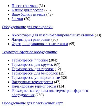
Прессы значков
(31)
Клише для прессов
(23)
Вырубщики значков
(43)
Значки
(20)
Оборудование для гравировки
Аксессуары для лазерно-гравировальных станков
(43)
Лазеры для гравировки
(90)
Фрезерно-гравировальные станки
(95)
Термотрансферное оборудование
Термопрессы плоские
(304)
Термопрессы для кружек
(67)
Термопрессы для тарелок
(12)
Термопрессы для бейсболок
(35)
Термопрессы универсальные
(30)
Вакуумные термопрессы
(47)
Каландровые термопрессы
(134)
Расходные материалы для термотрансферного
оборудования
(260)
Оборудование для пластиковых карт