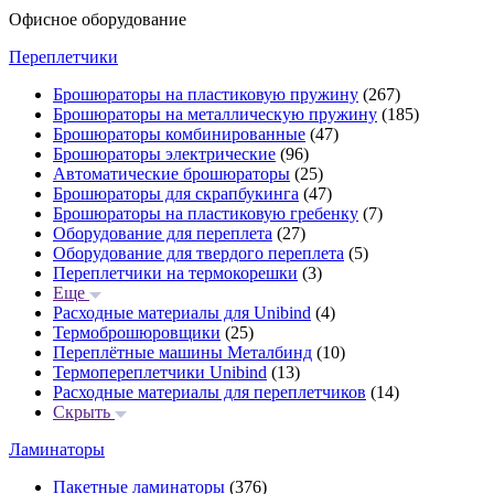
Офисное оборудование
Переплетчики
Брошюраторы на пластиковую пружину
(267)
Брошюраторы на металлическую пружину
(185)
Брошюраторы комбинированные
(47)
Брошюраторы электрические
(96)
Автоматические брошюраторы
(25)
Брошюраторы для скрапбукинга
(47)
Брошюраторы на пластиковую гребенку
(7)
Оборудование для переплета
(27)
Оборудование для твердого переплета
(5)
Переплетчики на термокорешки
(3)
Еще
Расходные материалы для Unibind
(4)
Термоброшюровщики
(25)
Переплётные машины Металбинд
(10)
Термопереплетчики Unibind
(13)
Расходные материалы для переплетчиков
(14)
Скрыть
Ламинаторы
Пакетные ламинаторы
(376)