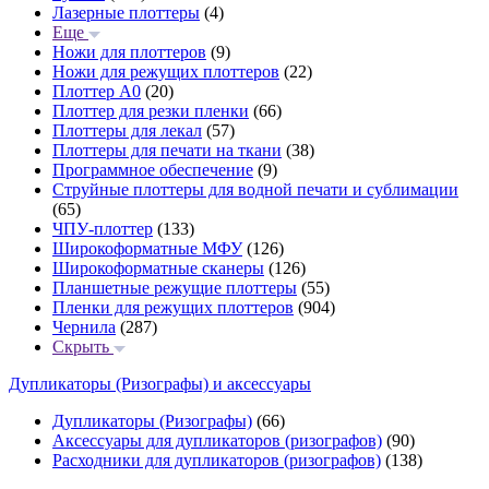
Лазерные плоттеры
(4)
Еще
Ножи для плоттеров
(9)
Ножи для режущих плоттеров
(22)
Плоттер А0
(20)
Плоттер для резки пленки
(66)
Плоттеры для лекал
(57)
Плоттеры для печати на ткани
(38)
Программное обеспечение
(9)
Струйные плоттеры для водной печати и сублимации
(65)
ЧПУ-плоттер
(133)
Широкоформатные МФУ
(126)
Широкоформатные сканеры
(126)
Планшетные режущие плоттеры
(55)
Пленки для режущих плоттеров
(904)
Чернила
(287)
Скрыть
Дупликаторы (Ризографы) и аксессуары
Дупликаторы (Ризографы)
(66)
Аксессуары для дупликаторов (ризографов)
(90)
Расходники для дупликаторов (ризографов)
(138)