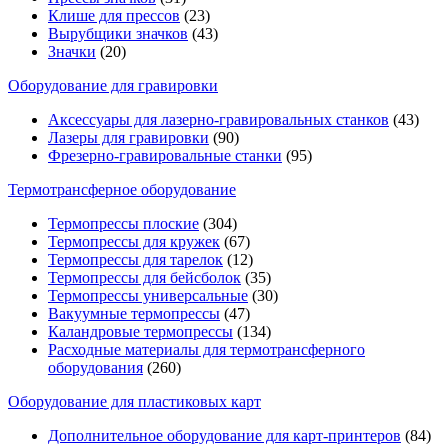
Клише для прессов
(23)
Вырубщики значков
(43)
Значки
(20)
Оборудование для гравировки
Аксессуары для лазерно-гравировальных станков
(43)
Лазеры для гравировки
(90)
Фрезерно-гравировальные станки
(95)
Термотрансферное оборудование
Термопрессы плоские
(304)
Термопрессы для кружек
(67)
Термопрессы для тарелок
(12)
Термопрессы для бейсболок
(35)
Термопрессы универсальные
(30)
Вакуумные термопрессы
(47)
Каландровые термопрессы
(134)
Расходные материалы для термотрансферного
оборудования
(260)
Оборудование для пластиковых карт
Дополнительное оборудование для карт-принтеров
(84)