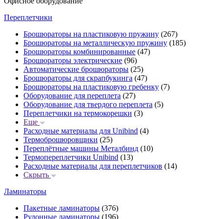
Офисное оборудование
Переплетчики
Брошюраторы на пластиковую пружину
(267)
Брошюраторы на металлическую пружину
(185)
Брошюраторы комбинированные
(47)
Брошюраторы электрические
(96)
Автоматические брошюраторы
(25)
Брошюраторы для скрапбукинга
(47)
Брошюраторы на пластиковую гребенку
(7)
Оборудование для переплета
(27)
Оборудование для твердого переплета
(5)
Переплетчики на термокорешки
(3)
Еще
Расходные материалы для Unibind
(4)
Термоброшюровщики
(25)
Переплётные машины Металбинд
(10)
Термопереплетчики Unibind
(13)
Расходные материалы для переплетчиков
(14)
Скрыть
Ламинаторы
Пакетные ламинаторы
(376)
Рулонные ламинаторы
(196)