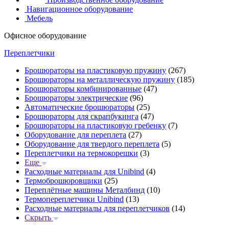
Навигационное оборудование
Мебель
Офисное оборудование
Переплетчики
Брошюраторы на пластиковую пружину
(267)
Брошюраторы на металлическую пружину
(185)
Брошюраторы комбинированные
(47)
Брошюраторы электрические
(96)
Автоматические брошюраторы
(25)
Брошюраторы для скрапбукинга
(47)
Брошюраторы на пластиковую гребенку
(7)
Оборудование для переплета
(27)
Оборудование для твердого переплета
(5)
Переплетчики на термокорешки
(3)
Еще
Расходные материалы для Unibind
(4)
Термоброшюровщики
(25)
Переплётные машины Металбинд
(10)
Термопереплетчики Unibind
(13)
Расходные материалы для переплетчиков
(14)
Скрыть