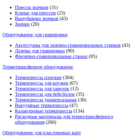
Прессы значков
(31)
Клише для прессов
(23)
Вырубщики значков
(43)
Значки
(20)
Оборудование для гравировки
Аксессуары для лазерно-гравировальных станков
(43)
Лазеры для гравировки
(90)
Фрезерно-гравировальные станки
(95)
Термотрансферное оборудование
Термопрессы плоские
(304)
Термопрессы для кружек
(67)
Термопрессы для тарелок
(12)
Термопрессы для бейсболок
(35)
Термопрессы универсальные
(30)
Вакуумные термопрессы
(47)
Каландровые термопрессы
(134)
Расходные материалы для термотрансферного
оборудования
(260)
Оборудование для пластиковых карт