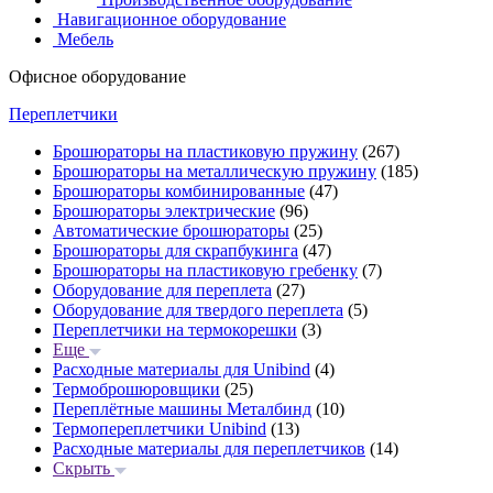
Навигационное оборудование
Мебель
Офисное оборудование
Переплетчики
Брошюраторы на пластиковую пружину
(267)
Брошюраторы на металлическую пружину
(185)
Брошюраторы комбинированные
(47)
Брошюраторы электрические
(96)
Автоматические брошюраторы
(25)
Брошюраторы для скрапбукинга
(47)
Брошюраторы на пластиковую гребенку
(7)
Оборудование для переплета
(27)
Оборудование для твердого переплета
(5)
Переплетчики на термокорешки
(3)
Еще
Расходные материалы для Unibind
(4)
Термоброшюровщики
(25)
Переплётные машины Металбинд
(10)
Термопереплетчики Unibind
(13)
Расходные материалы для переплетчиков
(14)
Скрыть