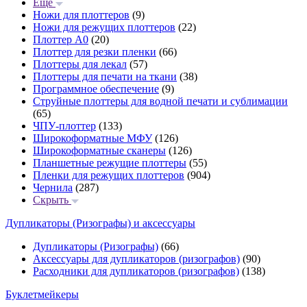
Еще
Ножи для плоттеров
(9)
Ножи для режущих плоттеров
(22)
Плоттер А0
(20)
Плоттер для резки пленки
(66)
Плоттеры для лекал
(57)
Плоттеры для печати на ткани
(38)
Программное обеспечение
(9)
Струйные плоттеры для водной печати и сублимации
(65)
ЧПУ-плоттер
(133)
Широкоформатные МФУ
(126)
Широкоформатные сканеры
(126)
Планшетные режущие плоттеры
(55)
Пленки для режущих плоттеров
(904)
Чернила
(287)
Скрыть
Дупликаторы (Ризографы) и аксессуары
Дупликаторы (Ризографы)
(66)
Аксессуары для дупликаторов (ризографов)
(90)
Расходники для дупликаторов (ризографов)
(138)
Буклетмейкеры