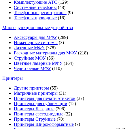
Комплектующие АТС
(129)
Системные телефоны
(48)
Телефонные регистраторы
(9)
Телефоны проводные
(16)
Многофункциональные устройства
Аксессуары для МФУ
(289)
Инженерные системы
(3)
Лазерные МФУ
(378)
Расходные материалы для МФУ
(218)
Струйные МФУ
(56)
Цветные лазерные МФУ
(164)
Черно-белые МФУ
(110)
Принтеры
Другие принтеры
(55)
Матричные принтеры
(31)
Принтеры для печати этикеток
(37)
Принтеры для сублимации
(12)
Принтеры Лазерные
(206)
Принтеры светодиодные
(32)
Принтеры Струйные
(70)
Принтеры Широкоформатные
(7)