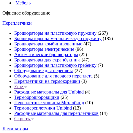
Мебель
Офисное оборудование
Переплетчики
Брошюраторы на пластиковую пружину
(267)
Брошюраторы на металлическую пружину
(185)
Брошюраторы комбинированные
(47)
Брошюраторы электрические
(96)
Автоматические брошюраторы
(25)
Брошюраторы для скрапбукинга
(47)
Брошюраторы на пластиковую гребенку
(7)
Оборудование для переплета
(27)
Оборудование для твердого переплета
(5)
Переплетчики на термокорешки
(3)
Еще
Расходные материалы для Unibind
(4)
Термоброшюровщики
(25)
Переплётные машины Металбинд
(10)
Термопереплетчики Unibind
(13)
Расходные материалы для переплетчиков
(14)
Скрыть
Ламинаторы