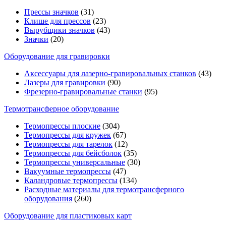
Прессы значков
(31)
Клише для прессов
(23)
Вырубщики значков
(43)
Значки
(20)
Оборудование для гравировки
Аксессуары для лазерно-гравировальных станков
(43)
Лазеры для гравировки
(90)
Фрезерно-гравировальные станки
(95)
Термотрансферное оборудование
Термопрессы плоские
(304)
Термопрессы для кружек
(67)
Термопрессы для тарелок
(12)
Термопрессы для бейсболок
(35)
Термопрессы универсальные
(30)
Вакуумные термопрессы
(47)
Каландровые термопрессы
(134)
Расходные материалы для термотрансферного
оборудования
(260)
Оборудование для пластиковых карт