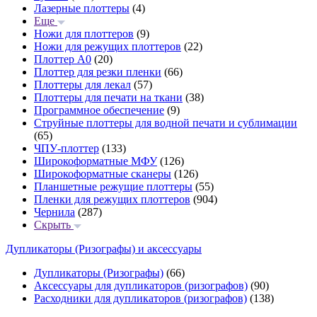
Лазерные плоттеры
(4)
Еще
Ножи для плоттеров
(9)
Ножи для режущих плоттеров
(22)
Плоттер А0
(20)
Плоттер для резки пленки
(66)
Плоттеры для лекал
(57)
Плоттеры для печати на ткани
(38)
Программное обеспечение
(9)
Струйные плоттеры для водной печати и сублимации
(65)
ЧПУ-плоттер
(133)
Широкоформатные МФУ
(126)
Широкоформатные сканеры
(126)
Планшетные режущие плоттеры
(55)
Пленки для режущих плоттеров
(904)
Чернила
(287)
Скрыть
Дупликаторы (Ризографы) и аксессуары
Дупликаторы (Ризографы)
(66)
Аксессуары для дупликаторов (ризографов)
(90)
Расходники для дупликаторов (ризографов)
(138)