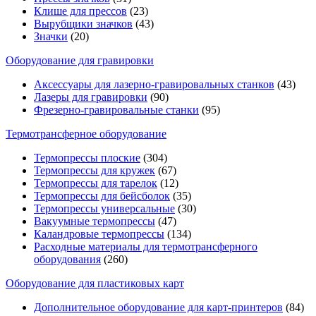
Клише для прессов
(23)
Вырубщики значков
(43)
Значки
(20)
Оборудование для гравировки
Аксессуары для лазерно-гравировальных станков
(43)
Лазеры для гравировки
(90)
Фрезерно-гравировальные станки
(95)
Термотрансферное оборудование
Термопрессы плоские
(304)
Термопрессы для кружек
(67)
Термопрессы для тарелок
(12)
Термопрессы для бейсболок
(35)
Термопрессы универсальные
(30)
Вакуумные термопрессы
(47)
Каландровые термопрессы
(134)
Расходные материалы для термотрансферного
оборудования
(260)
Оборудование для пластиковых карт
Дополнительное оборудование для карт-принтеров
(84)