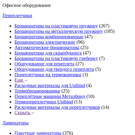
Офисное оборудование
Переплетчики
Брошюраторы на пластиковую пружину
(267)
Брошюраторы на металлическую пружину
(185)
Брошюраторы комбинированные
(47)
Брошюраторы электрические
(96)
Автоматические брошюраторы
(25)
Брошюраторы для скрапбукинга
(47)
Брошюраторы на пластиковую гребенку
(7)
Оборудование для переплета
(27)
Оборудование для твердого переплета
(5)
Переплетчики на термокорешки
(3)
Еще
Расходные материалы для Unibind
(4)
Термоброшюровщики
(25)
Переплётные машины Металбинд
(10)
Термопереплетчики Unibind
(13)
Расходные материалы для переплетчиков
(14)
Скрыть
Ламинаторы
Пакетные ламинаторы
(376)