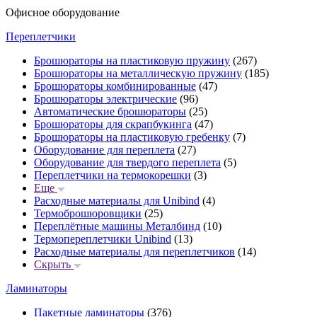
Офисное оборудование
Переплетчики
Брошюраторы на пластиковую пружину
(267)
Брошюраторы на металлическую пружину
(185)
Брошюраторы комбинированные
(47)
Брошюраторы электрические
(96)
Автоматические брошюраторы
(25)
Брошюраторы для скрапбукинга
(47)
Брошюраторы на пластиковую гребенку
(7)
Оборудование для переплета
(27)
Оборудование для твердого переплета
(5)
Переплетчики на термокорешки
(3)
Еще
Расходные материалы для Unibind
(4)
Термоброшюровщики
(25)
Переплётные машины Металбинд
(10)
Термопереплетчики Unibind
(13)
Расходные материалы для переплетчиков
(14)
Скрыть
Ламинаторы
Пакетные ламинаторы
(376)