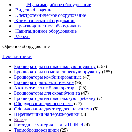
Мультимедийное оборудование
Видеонаблюдение
Электротехническое оборудование
Климатическое оборудование
Производственное оборудование
Навигационное оборудование
Мебель
Офисное оборудование
Переплетчики
Брошюраторы на пластиковую пружину
(267)
Брошюраторы на металлическую пружину
(185)
Брошюраторы комбинированные
(47)
Брошюраторы электрические
(96)
Автоматические брошюраторы
(25)
Брошюраторы для скрапбукинга
(47)
Брошюраторы на пластиковую гребенку
(7)
Оборудование для переплета
(27)
Оборудование для твердого переплета
(5)
Переплетчики на термокорешки
(3)
Еще
Расходные материалы для Unibind
(4)
Термоброшюровщики
(25)