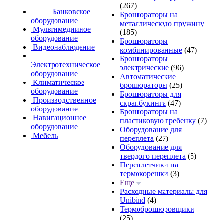
(267)
Банковское
Брошюраторы на
оборудование
металлическую пружину
Мультимедийное
(185)
оборудование
Брошюраторы
Видеонаблюдение
комбинированные
(47)
Брошюраторы
Электротехническое
электрические
(96)
оборудование
Автоматические
Климатическое
брошюраторы
(25)
оборудование
Брошюраторы для
Производственное
скрапбукинга
(47)
оборудование
Брошюраторы на
Навигационное
пластиковую гребенку
(7)
оборудование
Оборудование для
Мебель
переплета
(27)
Оборудование для
твердого переплета
(5)
Переплетчики на
термокорешки
(3)
Еще
Расходные материалы для
Unibind
(4)
Термоброшюровщики
(25)