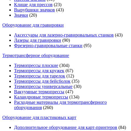
Клише для прессов
(23)
Вырубщики значков
(43)
Значки
(20)
Оборудование для гравировки
Аксессуары для лазерно-гравировальных станков
(43)
Лазеры для гравировки
(90)
Фрезерно-гравировальные станки
(95)
Термотрансферное оборудование
Термопрессы плоские
(304)
Термопрессы для кружек
(67)
Термопрессы для тарелок
(12)
Термопрессы для бейсболок
(35)
Термопрессы универсальные
(30)
Вакуумные термопрессы
(47)
Каландровые термопрессы
(134)
Расходные материалы для термотрансферного
оборудования
(260)
Оборудование для пластиковых карт
Дополнительное оборудование для карт-принтеров
(84)