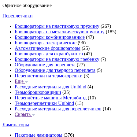
Офисное оборудование
Переплетчики
Брошюраторы на пластиковую пружину
(267)
Брошюраторы на металлическую пружину
(185)
Брошюраторы комбинированные
(47)
Брошюраторы электрические
(96)
Автоматические брошюраторы
(25)
Брошюраторы для скрапбукинга
(47)
Брошюраторы на пластиковую гребенку
(7)
Оборудование для переплета
(27)
Оборудование для твердого переплета
(5)
Переплетчики на термокорешки
(3)
Еще
Расходные материалы для Unibind
(4)
Термоброшюровщики
(25)
Переплётные машины Металбинд
(10)
Термопереплетчики Unibind
(13)
Расходные материалы для переплетчиков
(14)
Скрыть
Ламинаторы
Пакетные ламинаторы
(376)