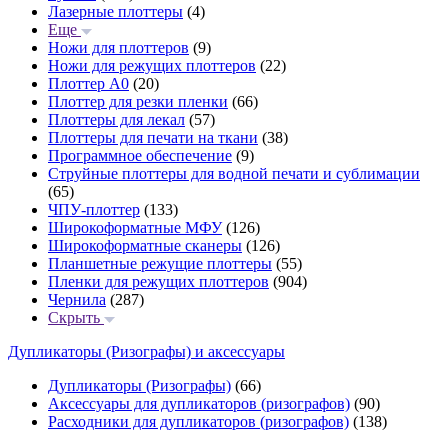
Лазерные плоттеры
(4)
Еще
Ножи для плоттеров
(9)
Ножи для режущих плоттеров
(22)
Плоттер А0
(20)
Плоттер для резки пленки
(66)
Плоттеры для лекал
(57)
Плоттеры для печати на ткани
(38)
Программное обеспечение
(9)
Струйные плоттеры для водной печати и сублимации
(65)
ЧПУ-плоттер
(133)
Широкоформатные МФУ
(126)
Широкоформатные сканеры
(126)
Планшетные режущие плоттеры
(55)
Пленки для режущих плоттеров
(904)
Чернила
(287)
Скрыть
Дупликаторы (Ризографы) и аксессуары
Дупликаторы (Ризографы)
(66)
Аксессуары для дупликаторов (ризографов)
(90)
Расходники для дупликаторов (ризографов)
(138)