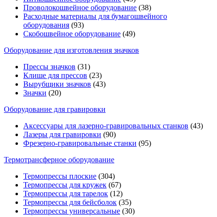
Проволокошвейное оборудование
(38)
Расходные материалы для бумагошвейного
оборудования
(93)
Скобошвейное оборудование
(49)
Оборудование для изготовления значков
Прессы значков
(31)
Клише для прессов
(23)
Вырубщики значков
(43)
Значки
(20)
Оборудование для гравировки
Аксессуары для лазерно-гравировальных станков
(43)
Лазеры для гравировки
(90)
Фрезерно-гравировальные станки
(95)
Термотрансферное оборудование
Термопрессы плоские
(304)
Термопрессы для кружек
(67)
Термопрессы для тарелок
(12)
Термопрессы для бейсболок
(35)
Термопрессы универсальные
(30)