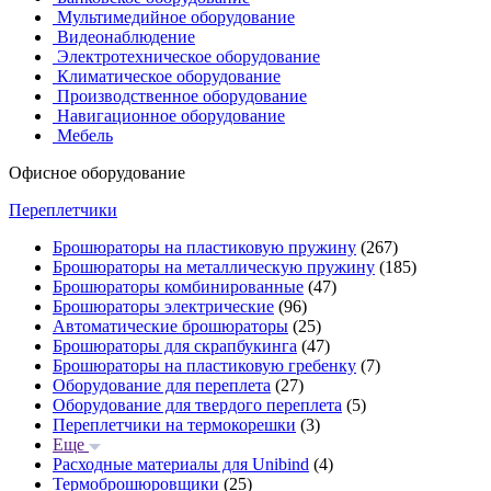
Мультимедийное оборудование
Видеонаблюдение
Электротехническое оборудование
Климатическое оборудование
Производственное оборудование
Навигационное оборудование
Мебель
Офисное оборудование
Переплетчики
Брошюраторы на пластиковую пружину
(267)
Брошюраторы на металлическую пружину
(185)
Брошюраторы комбинированные
(47)
Брошюраторы электрические
(96)
Автоматические брошюраторы
(25)
Брошюраторы для скрапбукинга
(47)
Брошюраторы на пластиковую гребенку
(7)
Оборудование для переплета
(27)
Оборудование для твердого переплета
(5)
Переплетчики на термокорешки
(3)
Еще
Расходные материалы для Unibind
(4)
Термоброшюровщики
(25)