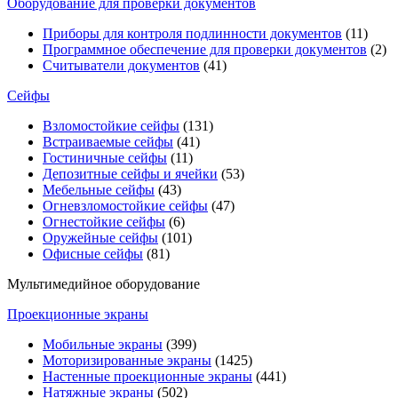
Оборудование для проверки документов
Приборы для контроля подлинности документов
(11)
Программное обеспечение для проверки документов
(2)
Считыватели документов
(41)
Сейфы
Взломостойкие сейфы
(131)
Встраиваемые сейфы
(41)
Гостиничные сейфы
(11)
Депозитные сейфы и ячейки
(53)
Мебельные сейфы
(43)
Огневзломостойкие сейфы
(47)
Огнестойкие сейфы
(6)
Оружейные сейфы
(101)
Офисные сейфы
(81)
Мультимедийное оборудование
Проекционные экраны
Мобильные экраны
(399)
Моторизированные экраны
(1425)
Настенные проекционные экраны
(441)
Натяжные экраны
(502)