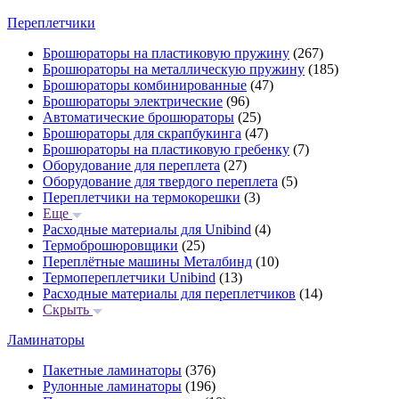
Переплетчики
Брошюраторы на пластиковую пружину
(267)
Брошюраторы на металлическую пружину
(185)
Брошюраторы комбинированные
(47)
Брошюраторы электрические
(96)
Автоматические брошюраторы
(25)
Брошюраторы для скрапбукинга
(47)
Брошюраторы на пластиковую гребенку
(7)
Оборудование для переплета
(27)
Оборудование для твердого переплета
(5)
Переплетчики на термокорешки
(3)
Еще
Расходные материалы для Unibind
(4)
Термоброшюровщики
(25)
Переплётные машины Металбинд
(10)
Термопереплетчики Unibind
(13)
Расходные материалы для переплетчиков
(14)
Скрыть
Ламинаторы
Пакетные ламинаторы
(376)
Рулонные ламинаторы
(196)