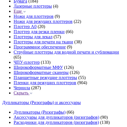
Бумага
(184)
Лазерные плоттеры
(4)
Еще
Ножи для плоттеров
(9)
Ножи для режущих плоттеров
(22)
Плоттер А0
(20)
Плоттер для резки пленки
(66)
Плоттеры для лекал
(57)
Плоттеры для печати на ткани
(38)
Программное обеспечение
(9)
Струйные плоттеры для водной печати и сублимации
(65)
ЧПУ-плоттер
(133)
Широкоформатные МФУ
(126)
Широкоформатные сканеры
(126)
Планшетные режущие плоттеры
(55)
Пленки для режущих плоттеров
(904)
Чернила
(287)
Скрыть
Дупликаторы (Ризографы) и аксессуары
Дупликаторы (Ризографы)
(66)
Аксессуары для дупликаторов (ризографов)
(90)
Расходники для дупликаторов (ризографов)
(138)