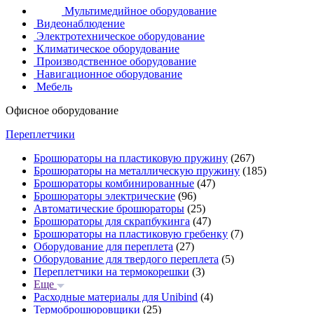
Мультимедийное оборудование
Видеонаблюдение
Электротехническое оборудование
Климатическое оборудование
Производственное оборудование
Навигационное оборудование
Мебель
Офисное оборудование
Переплетчики
Брошюраторы на пластиковую пружину
(267)
Брошюраторы на металлическую пружину
(185)
Брошюраторы комбинированные
(47)
Брошюраторы электрические
(96)
Автоматические брошюраторы
(25)
Брошюраторы для скрапбукинга
(47)
Брошюраторы на пластиковую гребенку
(7)
Оборудование для переплета
(27)
Оборудование для твердого переплета
(5)
Переплетчики на термокорешки
(3)
Еще
Расходные материалы для Unibind
(4)
Термоброшюровщики
(25)