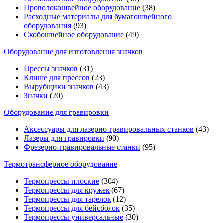
Проволокошвейное оборудование
(38)
Расходные материалы для бумагошвейного
оборудования
(93)
Скобошвейное оборудование
(49)
Оборудование для изготовления значков
Прессы значков
(31)
Клише для прессов
(23)
Вырубщики значков
(43)
Значки
(20)
Оборудование для гравировки
Аксессуары для лазерно-гравировальных станков
(43)
Лазеры для гравировки
(90)
Фрезерно-гравировальные станки
(95)
Термотрансферное оборудование
Термопрессы плоские
(304)
Термопрессы для кружек
(67)
Термопрессы для тарелок
(12)
Термопрессы для бейсболок
(35)
Термопрессы универсальные
(30)