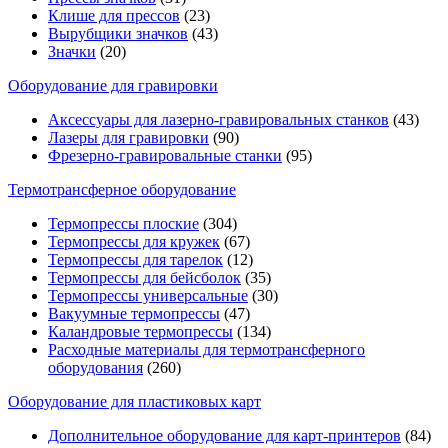
Клише для прессов
(23)
Вырубщики значков
(43)
Значки
(20)
Оборудование для гравировки
Аксессуары для лазерно-гравировальных станков
(43)
Лазеры для гравировки
(90)
Фрезерно-гравировальные станки
(95)
Термотрансферное оборудование
Термопрессы плоские
(304)
Термопрессы для кружек
(67)
Термопрессы для тарелок
(12)
Термопрессы для бейсболок
(35)
Термопрессы универсальные
(30)
Вакуумные термопрессы
(47)
Каландровые термопрессы
(134)
Расходные материалы для термотрансферного
оборудования
(260)
Оборудование для пластиковых карт
Дополнительное оборудование для карт-принтеров
(84)