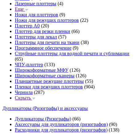
Лазерные плоттеры
(4)
Еще
Ножи для плоттеров
(9)
Ножи для режущих плоттеров
(22)
Плоттер А0
(20)
Плоттер для резки пленки
(66)
Плоттеры для лекал
(57)
Плоттеры для печати на ткани
(38)
Программное обеспечение
(9)
Струйные плоттеры для водной печати и сублимации
(65)
ЧПУ-плоттер
(133)
Широкоформатные МФУ
(126)
Широкоформатные сканеры
(126)
Планшетные режущие плоттеры
(55)
Пленки для режущих плоттеров
(904)
Чернила
(287)
Скрыть
Дупликаторы (Ризографы) и аксессуары
Дупликаторы (Ризографы)
(66)
Аксессуары для дупликаторов (ризографов)
(90)
Расходники для дупликаторов (ризографов)
(138)