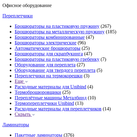
Офисное оборудование
Переплетчики
Брошюраторы на пластиковую пружину
(267)
Брошюраторы на металлическую пружину
(185)
Брошюраторы комбинированные
(47)
Брошюраторы электрические
(96)
Автоматические брошюраторы
(25)
Брошюраторы для скрапбукинга
(47)
Брошюраторы на пластиковую гребенку
(7)
Оборудование для переплета
(27)
Оборудование для твердого переплета
(5)
Переплетчики на термокорешки
(3)
Еще
Расходные материалы для Unibind
(4)
Термоброшюровщики
(25)
Переплётные машины Металбинд
(10)
Термопереплетчики Unibind
(13)
Расходные материалы для переплетчиков
(14)
Скрыть
Ламинаторы
Пакетные ламинаторы
(376)