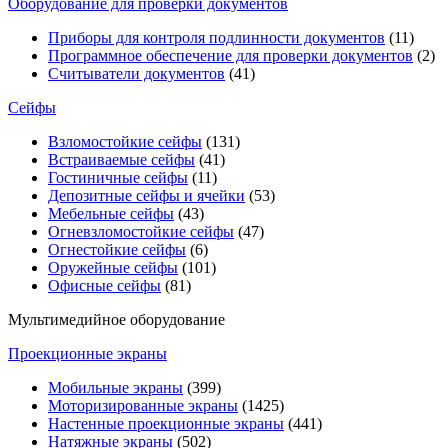
Оборудование для проверки документов
Приборы для контроля подлинности документов
(11)
Программное обеспечение для проверки документов
(2)
Считыватели документов
(41)
Сейфы
Взломостойкие сейфы
(131)
Встраиваемые сейфы
(41)
Гостиничные сейфы
(11)
Депозитные сейфы и ячейки
(53)
Мебельные сейфы
(43)
Огневзломостойкие сейфы
(47)
Огнестойкие сейфы
(6)
Оружейные сейфы
(101)
Офисные сейфы
(81)
Мультимедийное оборудование
Проекционные экраны
Мобильные экраны
(399)
Моторизированные экраны
(1425)
Настенные проекционные экраны
(441)
Натяжные экраны
(502)