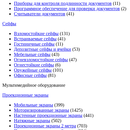
Приборы для контроля подлинности документов
(11)
Программное обеспечение для проверки документов
(2)
Считыватели документов
(41)
Сейфы
Взломостойкие сейфы
(131)
Встраиваемые сейфы
(41)
Гостиничные сейфы
(11)
Депозитные сейфы и ячейки
(53)
Мебельные сейфы
(43)
Огневзломостойкие сейфы
(47)
Огнестойкие сейфы
(6)
Оружейные сейфы
(101)
Офисные сейфы
(81)
Мультимедийное оборудование
Проекционные экраны
Мобильные экраны
(399)
Моторизированные экраны
(1425)
Настенные проекционные экраны
(441)
Натяжные экраны
(502)
Проекционные экраны 2 метра
(703)