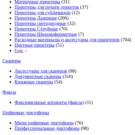
Матричные принтеры
(31)
Принтеры для печати этикеток
(37)
Принтеры для сублимации
(12)
Принтеры Лазерные
(206)
Принтеры светодиодные
(32)
Принтеры Струйные
(70)
Принтеры Широкоформатные
(7)
Расходные материалы и аксессуары для принтеров
(704)
Цветные принтеры
(51)
Еще
Сканеры
Аксессуары для сканеров
(98)
Документные сканеры
(310)
Книжные сканеры
(54)
Факсы
Факсимильные аппараты (факсы)
(11)
Цифровые диктофоны
Мини цифровые диктофоны
(76)
Профессиональные диктофоны
(98)