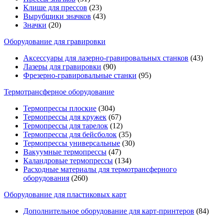
Клише для прессов
(23)
Вырубщики значков
(43)
Значки
(20)
Оборудование для гравировки
Аксессуары для лазерно-гравировальных станков
(43)
Лазеры для гравировки
(90)
Фрезерно-гравировальные станки
(95)
Термотрансферное оборудование
Термопрессы плоские
(304)
Термопрессы для кружек
(67)
Термопрессы для тарелок
(12)
Термопрессы для бейсболок
(35)
Термопрессы универсальные
(30)
Вакуумные термопрессы
(47)
Каландровые термопрессы
(134)
Расходные материалы для термотрансферного
оборудования
(260)
Оборудование для пластиковых карт
Дополнительное оборудование для карт-принтеров
(84)