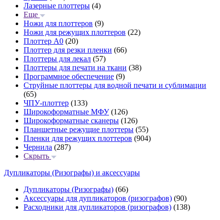
Лазерные плоттеры
(4)
Еще
Ножи для плоттеров
(9)
Ножи для режущих плоттеров
(22)
Плоттер А0
(20)
Плоттер для резки пленки
(66)
Плоттеры для лекал
(57)
Плоттеры для печати на ткани
(38)
Программное обеспечение
(9)
Струйные плоттеры для водной печати и сублимации
(65)
ЧПУ-плоттер
(133)
Широкоформатные МФУ
(126)
Широкоформатные сканеры
(126)
Планшетные режущие плоттеры
(55)
Пленки для режущих плоттеров
(904)
Чернила
(287)
Скрыть
Дупликаторы (Ризографы) и аксессуары
Дупликаторы (Ризографы)
(66)
Аксессуары для дупликаторов (ризографов)
(90)
Расходники для дупликаторов (ризографов)
(138)