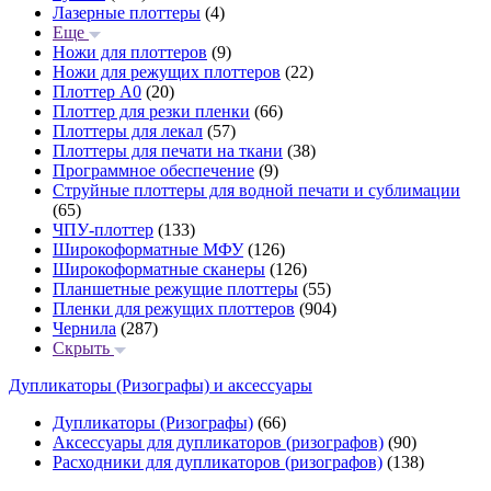
Лазерные плоттеры
(4)
Еще
Ножи для плоттеров
(9)
Ножи для режущих плоттеров
(22)
Плоттер А0
(20)
Плоттер для резки пленки
(66)
Плоттеры для лекал
(57)
Плоттеры для печати на ткани
(38)
Программное обеспечение
(9)
Струйные плоттеры для водной печати и сублимации
(65)
ЧПУ-плоттер
(133)
Широкоформатные МФУ
(126)
Широкоформатные сканеры
(126)
Планшетные режущие плоттеры
(55)
Пленки для режущих плоттеров
(904)
Чернила
(287)
Скрыть
Дупликаторы (Ризографы) и аксессуары
Дупликаторы (Ризографы)
(66)
Аксессуары для дупликаторов (ризографов)
(90)
Расходники для дупликаторов (ризографов)
(138)