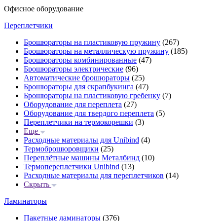
Офисное оборудование
Переплетчики
Брошюраторы на пластиковую пружину
(267)
Брошюраторы на металлическую пружину
(185)
Брошюраторы комбинированные
(47)
Брошюраторы электрические
(96)
Автоматические брошюраторы
(25)
Брошюраторы для скрапбукинга
(47)
Брошюраторы на пластиковую гребенку
(7)
Оборудование для переплета
(27)
Оборудование для твердого переплета
(5)
Переплетчики на термокорешки
(3)
Еще
Расходные материалы для Unibind
(4)
Термоброшюровщики
(25)
Переплётные машины Металбинд
(10)
Термопереплетчики Unibind
(13)
Расходные материалы для переплетчиков
(14)
Скрыть
Ламинаторы
Пакетные ламинаторы
(376)