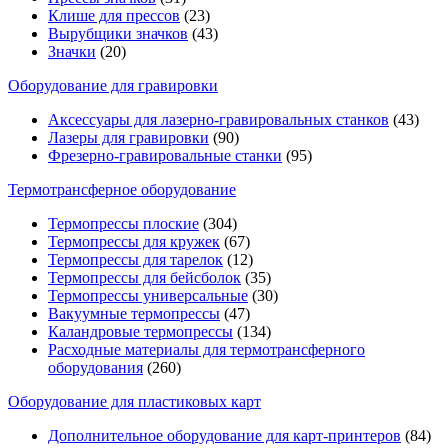
Клише для прессов
(23)
Вырубщики значков
(43)
Значки
(20)
Оборудование для гравировки
Аксессуары для лазерно-гравировальных станков
(43)
Лазеры для гравировки
(90)
Фрезерно-гравировальные станки
(95)
Термотрансферное оборудование
Термопрессы плоские
(304)
Термопрессы для кружек
(67)
Термопрессы для тарелок
(12)
Термопрессы для бейсболок
(35)
Термопрессы универсальные
(30)
Вакуумные термопрессы
(47)
Каландровые термопрессы
(134)
Расходные материалы для термотрансферного
оборудования
(260)
Оборудование для пластиковых карт
Дополнительное оборудование для карт-принтеров
(84)