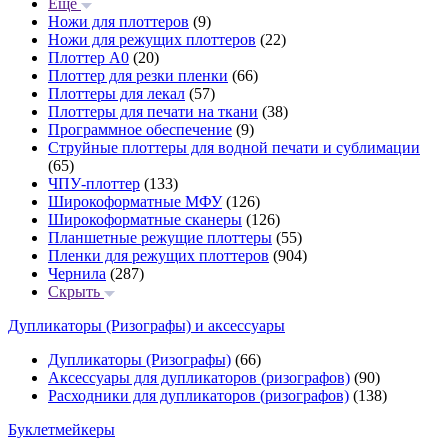
Еще
Ножи для плоттеров
(9)
Ножи для режущих плоттеров
(22)
Плоттер А0
(20)
Плоттер для резки пленки
(66)
Плоттеры для лекал
(57)
Плоттеры для печати на ткани
(38)
Программное обеспечение
(9)
Струйные плоттеры для водной печати и сублимации
(65)
ЧПУ-плоттер
(133)
Широкоформатные МФУ
(126)
Широкоформатные сканеры
(126)
Планшетные режущие плоттеры
(55)
Пленки для режущих плоттеров
(904)
Чернила
(287)
Скрыть
Дупликаторы (Ризографы) и аксессуары
Дупликаторы (Ризографы)
(66)
Аксессуары для дупликаторов (ризографов)
(90)
Расходники для дупликаторов (ризографов)
(138)
Буклетмейкеры