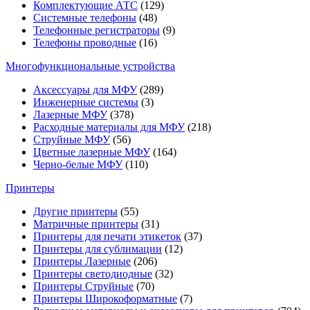
Комплектующие АТС
(129)
Системные телефоны
(48)
Телефонные регистраторы
(9)
Телефоны проводные
(16)
Многофункциональные устройства
Аксессуары для МФУ
(289)
Инженерные системы
(3)
Лазерные МФУ
(378)
Расходные материалы для МФУ
(218)
Струйные МФУ
(56)
Цветные лазерные МФУ
(164)
Черно-белые МФУ
(110)
Принтеры
Другие принтеры
(55)
Матричные принтеры
(31)
Принтеры для печати этикеток
(37)
Принтеры для сублимации
(12)
Принтеры Лазерные
(206)
Принтеры светодиодные
(32)
Принтеры Струйные
(70)
Принтеры Широкоформатные
(7)