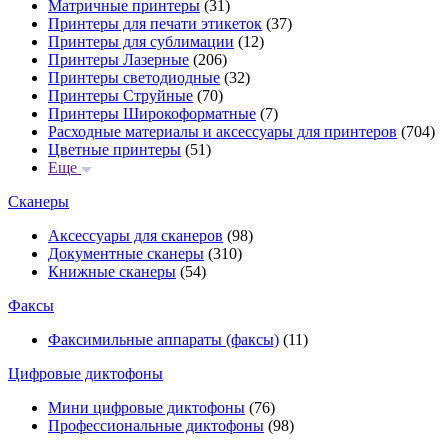
Матричные принтеры
(31)
Принтеры для печати этикеток
(37)
Принтеры для сублимации
(12)
Принтеры Лазерные
(206)
Принтеры светодиодные
(32)
Принтеры Струйные
(70)
Принтеры Широкоформатные
(7)
Расходные материалы и аксессуары для принтеров
(704)
Цветные принтеры
(51)
Еще
Сканеры
Аксессуары для сканеров
(98)
Документные сканеры
(310)
Книжные сканеры
(54)
Факсы
Факсимильные аппараты (факсы)
(11)
Цифровые диктофоны
Мини цифровые диктофоны
(76)
Профессиональные диктофоны
(98)