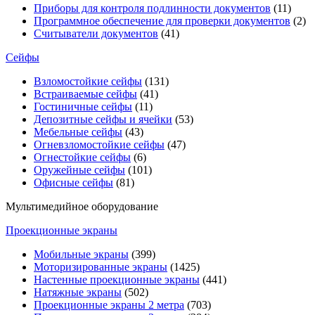
Приборы для контроля подлинности документов
(11)
Программное обеспечение для проверки документов
(2)
Считыватели документов
(41)
Сейфы
Взломостойкие сейфы
(131)
Встраиваемые сейфы
(41)
Гостиничные сейфы
(11)
Депозитные сейфы и ячейки
(53)
Мебельные сейфы
(43)
Огневзломостойкие сейфы
(47)
Огнестойкие сейфы
(6)
Оружейные сейфы
(101)
Офисные сейфы
(81)
Мультимедийное оборудование
Проекционные экраны
Мобильные экраны
(399)
Моторизированные экраны
(1425)
Настенные проекционные экраны
(441)
Натяжные экраны
(502)
Проекционные экраны 2 метра
(703)