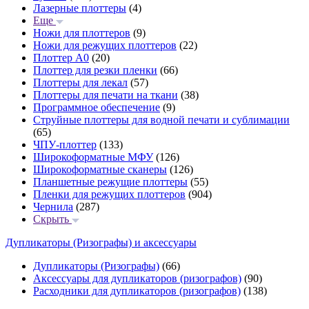
Лазерные плоттеры
(4)
Еще
Ножи для плоттеров
(9)
Ножи для режущих плоттеров
(22)
Плоттер А0
(20)
Плоттер для резки пленки
(66)
Плоттеры для лекал
(57)
Плоттеры для печати на ткани
(38)
Программное обеспечение
(9)
Струйные плоттеры для водной печати и сублимации
(65)
ЧПУ-плоттер
(133)
Широкоформатные МФУ
(126)
Широкоформатные сканеры
(126)
Планшетные режущие плоттеры
(55)
Пленки для режущих плоттеров
(904)
Чернила
(287)
Скрыть
Дупликаторы (Ризографы) и аксессуары
Дупликаторы (Ризографы)
(66)
Аксессуары для дупликаторов (ризографов)
(90)
Расходники для дупликаторов (ризографов)
(138)