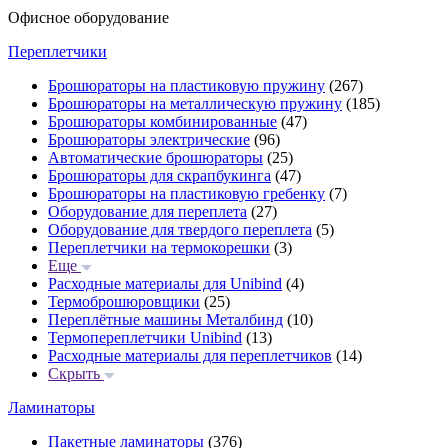
Офисное оборудование
Переплетчики
Брошюраторы на пластиковую пружину
(267)
Брошюраторы на металлическую пружину
(185)
Брошюраторы комбинированные
(47)
Брошюраторы электрические
(96)
Автоматические брошюраторы
(25)
Брошюраторы для скрапбукинга
(47)
Брошюраторы на пластиковую гребенку
(7)
Оборудование для переплета
(27)
Оборудование для твердого переплета
(5)
Переплетчики на термокорешки
(3)
Еще
Расходные материалы для Unibind
(4)
Термоброшюровщики
(25)
Переплётные машины Металбинд
(10)
Термопереплетчики Unibind
(13)
Расходные материалы для переплетчиков
(14)
Скрыть
Ламинаторы
Пакетные ламинаторы
(376)