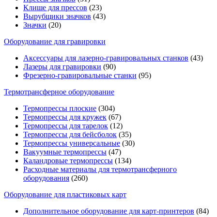
Клише для прессов
(23)
Вырубщики значков
(43)
Значки
(20)
Оборудование для гравировки
Аксессуары для лазерно-гравировальных станков
(43)
Лазеры для гравировки
(90)
Фрезерно-гравировальные станки
(95)
Термотрансферное оборудование
Термопрессы плоские
(304)
Термопрессы для кружек
(67)
Термопрессы для тарелок
(12)
Термопрессы для бейсболок
(35)
Термопрессы универсальные
(30)
Вакуумные термопрессы
(47)
Каландровые термопрессы
(134)
Расходные материалы для термотрансферного
оборудования
(260)
Оборудование для пластиковых карт
Дополнительное оборудование для карт-принтеров
(84)