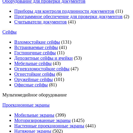
Оборудование для проверки документов
Приборы для контроля подлинности документов
(11)
Программное обеспечение для проверки документов
(2)
Считыватели документов
(41)
Сейфы
Взломостойкие сейфы
(131)
Встраиваемые сейфы
(41)
Гостиничные сейфы
(11)
Депозитные сейфы и ячейки
(53)
Мебельные сейфы
(43)
Огневзломостойкие сейфы
(47)
Огнестойкие сейфы
(6)
Оружейные сейфы
(101)
Офисные сейфы
(81)
Мультимедийное оборудование
Проекционные экраны
Мобильные экраны
(399)
Моторизированные экраны
(1425)
Настенные проекционные экраны
(441)
Натяжные экраны
(502)