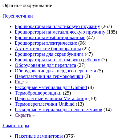
Офисное оборудование
Переплетчики
Брошюраторы на пластиковую пружину
(267)
Брошюраторы на металлическую пружину
(185)
Брошюраторы комбинированные
(47)
Брошюраторы электрические
(96)
Автоматические брошюраторы
(25)
Брошюраторы для скрапбукинга
(47)
Брошюраторы на пластиковую гребенку
(7)
Оборудование для переплета
(27)
Оборудование для твердого переплета
(5)
Переплетчики на термокорешки
(3)
Еще
Расходные материалы для Unibind
(4)
Термоброшюровщики
(25)
Переплётные машины Металбинд
(10)
Термопереплетчики Unibind
(13)
Расходные материалы для переплетчиков
(14)
Скрыть
Ламинаторы
Пакетные ламинаторы
(376)