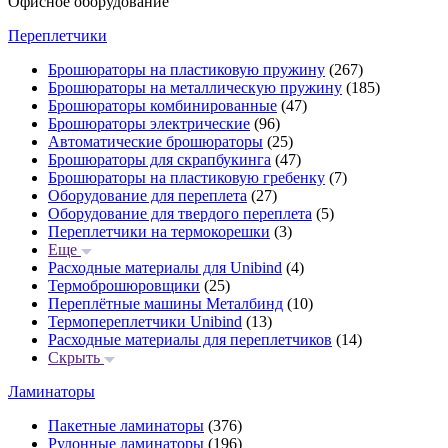
Офисное оборудование
Переплетчики
Брошюраторы на пластиковую пружину
(267)
Брошюраторы на металлическую пружину
(185)
Брошюраторы комбинированные
(47)
Брошюраторы электрические
(96)
Автоматические брошюраторы
(25)
Брошюраторы для скрапбукинга
(47)
Брошюраторы на пластиковую гребенку
(7)
Оборудование для переплета
(27)
Оборудование для твердого переплета
(5)
Переплетчики на термокорешки
(3)
Еще
Расходные материалы для Unibind
(4)
Термоброшюровщики
(25)
Переплётные машины Металбинд
(10)
Термопереплетчики Unibind
(13)
Расходные материалы для переплетчиков
(14)
Скрыть
Ламинаторы
Пакетные ламинаторы
(376)
Рулонные ламинаторы
(196)