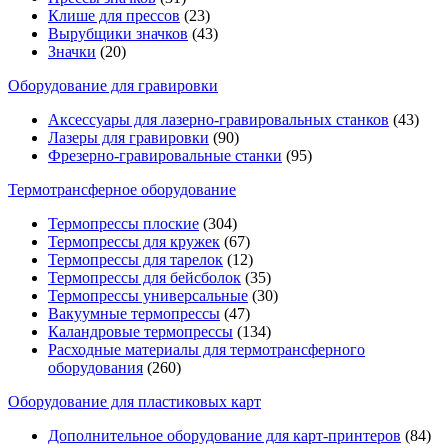
Клише для прессов
(23)
Вырубщики значков
(43)
Значки
(20)
Оборудование для гравировки
Аксессуары для лазерно-гравировальных станков
(43)
Лазеры для гравировки
(90)
Фрезерно-гравировальные станки
(95)
Термотрансферное оборудование
Термопрессы плоские
(304)
Термопрессы для кружек
(67)
Термопрессы для тарелок
(12)
Термопрессы для бейсболок
(35)
Термопрессы универсальные
(30)
Вакуумные термопрессы
(47)
Каландровые термопрессы
(134)
Расходные материалы для термотрансферного
оборудования
(260)
Оборудование для пластиковых карт
Дополнительное оборудование для карт-принтеров
(84)