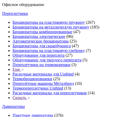
Офисное оборудование
Переплетчики
Брошюраторы на пластиковую пружину
(267)
Брошюраторы на металлическую пружину
(185)
Брошюраторы комбинированные
(47)
Брошюраторы электрические
(96)
Автоматические брошюраторы
(25)
Брошюраторы для скрапбукинга
(47)
Брошюраторы на пластиковую гребенку
(7)
Оборудование для переплета
(27)
Оборудование для твердого переплета
(5)
Переплетчики на термокорешки
(3)
Еще
Расходные материалы для Unibind
(4)
Термоброшюровщики
(25)
Переплётные машины Металбинд
(10)
Термопереплетчики Unibind
(13)
Расходные материалы для переплетчиков
(14)
Скрыть
Ламинаторы
Пакетные ламинаторы
(376)