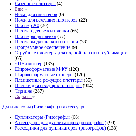
Лазерные плоттеры
(4)
Еще
Ножи для плоттеров
(9)
Ножи для режущих плоттеров
(22)
Плоттер А0
(20)
Плоттер для резки пленки
(66)
Плоттеры для лекал
(57)
Плоттеры для печати на ткани
(38)
Программное обеспечение
(9)
Струйные плоттеры для водной печати и сублимации
(65)
ЧПУ-плоттер
(133)
Широкоформатные МФУ
(126)
Широкоформатные сканеры
(126)
Планшетные режущие плоттеры
(55)
Пленки для режущих плоттеров
(904)
Чернила
(287)
Скрыть
Дупликаторы (Ризографы) и аксессуары
Дупликаторы (Ризографы)
(66)
Аксессуары для дупликаторов (ризографов)
(90)
Расходники для дупликаторов (ризографов)
(138)