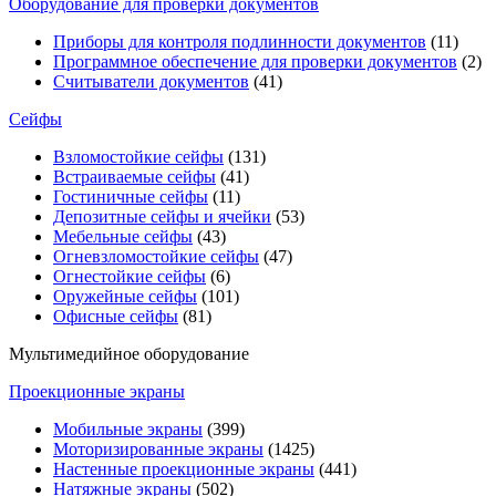
Оборудование для проверки документов
Приборы для контроля подлинности документов
(11)
Программное обеспечение для проверки документов
(2)
Считыватели документов
(41)
Сейфы
Взломостойкие сейфы
(131)
Встраиваемые сейфы
(41)
Гостиничные сейфы
(11)
Депозитные сейфы и ячейки
(53)
Мебельные сейфы
(43)
Огневзломостойкие сейфы
(47)
Огнестойкие сейфы
(6)
Оружейные сейфы
(101)
Офисные сейфы
(81)
Мультимедийное оборудование
Проекционные экраны
Мобильные экраны
(399)
Моторизированные экраны
(1425)
Настенные проекционные экраны
(441)
Натяжные экраны
(502)