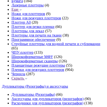
Бумага
(184)
Лазерные плоттеры
(4)
Еще
Ножи для плоттеров
(9)
Ножи для режущих плоттеров
(22)
Плоттер А0
(20)
Плоттер для резки пленки
(66)
Плоттеры для лекал
(57)
Плоттеры для печати на ткани
(38)
Программное обеспечение
(9)
Струйные плоттеры для водной печати и сублимации
(65)
ЧПУ-плоттер
(133)
Широкоформатные МФУ
(126)
Широкоформатные сканеры
(126)
Планшетные режущие плоттеры
(55)
Пленки для режущих плоттеров
(904)
Чернила
(287)
Скрыть
Дупликаторы (Ризографы) и аксессуары
Дупликаторы (Ризографы)
(66)
Аксессуары для дупликаторов (ризографов)
(90)
Расходники для дупликаторов (ризографов)
(138)