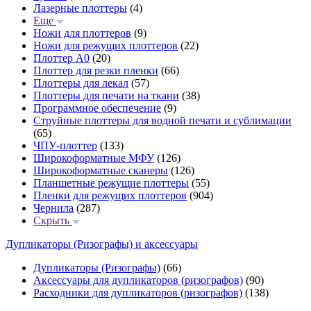
Лазерные плоттеры
(4)
Еще
Ножи для плоттеров
(9)
Ножи для режущих плоттеров
(22)
Плоттер А0
(20)
Плоттер для резки пленки
(66)
Плоттеры для лекал
(57)
Плоттеры для печати на ткани
(38)
Программное обеспечение
(9)
Струйные плоттеры для водной печати и сублимации
(65)
ЧПУ-плоттер
(133)
Широкоформатные МФУ
(126)
Широкоформатные сканеры
(126)
Планшетные режущие плоттеры
(55)
Пленки для режущих плоттеров
(904)
Чернила
(287)
Скрыть
Дупликаторы (Ризографы) и аксессуары
Дупликаторы (Ризографы)
(66)
Аксессуары для дупликаторов (ризографов)
(90)
Расходники для дупликаторов (ризографов)
(138)