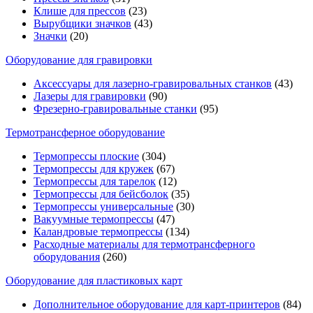
Клише для прессов
(23)
Вырубщики значков
(43)
Значки
(20)
Оборудование для гравировки
Аксессуары для лазерно-гравировальных станков
(43)
Лазеры для гравировки
(90)
Фрезерно-гравировальные станки
(95)
Термотрансферное оборудование
Термопрессы плоские
(304)
Термопрессы для кружек
(67)
Термопрессы для тарелок
(12)
Термопрессы для бейсболок
(35)
Термопрессы универсальные
(30)
Вакуумные термопрессы
(47)
Каландровые термопрессы
(134)
Расходные материалы для термотрансферного
оборудования
(260)
Оборудование для пластиковых карт
Дополнительное оборудование для карт-принтеров
(84)