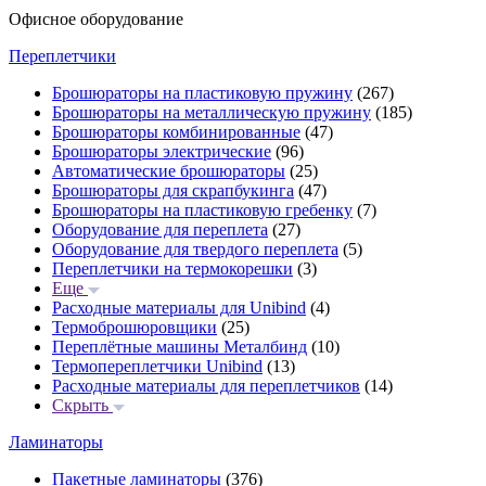
Офисное оборудование
Переплетчики
Брошюраторы на пластиковую пружину
(267)
Брошюраторы на металлическую пружину
(185)
Брошюраторы комбинированные
(47)
Брошюраторы электрические
(96)
Автоматические брошюраторы
(25)
Брошюраторы для скрапбукинга
(47)
Брошюраторы на пластиковую гребенку
(7)
Оборудование для переплета
(27)
Оборудование для твердого переплета
(5)
Переплетчики на термокорешки
(3)
Еще
Расходные материалы для Unibind
(4)
Термоброшюровщики
(25)
Переплётные машины Металбинд
(10)
Термопереплетчики Unibind
(13)
Расходные материалы для переплетчиков
(14)
Скрыть
Ламинаторы
Пакетные ламинаторы
(376)