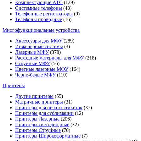
Комплектующие АТС
(129)
Системные телефоны
(48)
Телефонные регистраторы
(9)
Телефоны проводные
(16)
Многофункциональные устройства
Аксессуары для МФУ
(289)
Инженерные системы
(3)
Лазерные МФУ
(378)
Расходные материалы для МФУ
(218)
Струйные МФУ
(56)
Цветные лазерные МФУ
(164)
Черно-белые МФУ
(110)
Принтеры
Другие принтеры
(55)
Матричные принтеры
(31)
Принтеры для печати этикеток
(37)
Принтеры для сублимации
(12)
Принтеры Лазерные
(206)
Принтеры светодиодные
(32)
Принтеры Струйные
(70)
Принтеры Широкоформатные
(7)