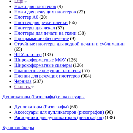
Еще
Ножи для плоттеров
(9)
Ножи для режущих плоттеров
(22)
Плоттер А0
(20)
Плоттер для резки пленки
(66)
Плоттеры для лекал
(57)
Плоттеры для печати на ткани
(38)
Программное обеспечение
(9)
Струйные плоттеры для водной печати и сублимации
(65)
ЧПУ-плоттер
(133)
Широкоформатные МФУ
(126)
Широкоформатные сканеры
(126)
Планшетные режущие плоттеры
(55)
Пленки для режущих плоттеров
(904)
Чернила
(287)
Скрыть
Дупликаторы (Ризографы) и аксессуары
Дупликаторы (Ризографы)
(66)
Аксессуары для дупликаторов (ризографов)
(90)
Расходники для дупликаторов (ризографов)
(138)
Буклетмейкеры