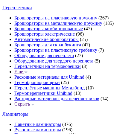
Переплетчики
Брошюраторы на пластиковую пружину
(267)
Брошюраторы на металлическую пружину
(185)
Брошюраторы комбинированные
(47)
Брошюраторы электрические
(96)
Автоматические брошюраторы
(25)
Брошюраторы для скрапбукинга
(47)
Брошюраторы на пластиковую гребенку
(7)
Оборудование для переплета
(27)
Оборудование для твердого переплета
(5)
Переплетчики на термокорешки
(3)
Еще
Расходные материалы для Unibind
(4)
Термоброшюровщики
(25)
Переплётные машины Металбинд
(10)
Термопереплетчики Unibind
(13)
Расходные материалы для переплетчиков
(14)
Скрыть
Ламинаторы
Пакетные ламинаторы
(376)
Рулонные ламинаторы
(196)