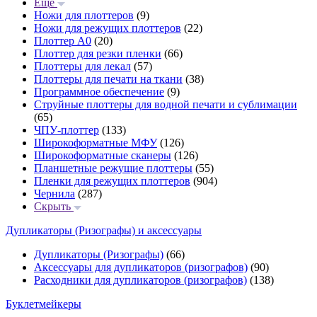
Еще
Ножи для плоттеров
(9)
Ножи для режущих плоттеров
(22)
Плоттер А0
(20)
Плоттер для резки пленки
(66)
Плоттеры для лекал
(57)
Плоттеры для печати на ткани
(38)
Программное обеспечение
(9)
Струйные плоттеры для водной печати и сублимации
(65)
ЧПУ-плоттер
(133)
Широкоформатные МФУ
(126)
Широкоформатные сканеры
(126)
Планшетные режущие плоттеры
(55)
Пленки для режущих плоттеров
(904)
Чернила
(287)
Скрыть
Дупликаторы (Ризографы) и аксессуары
Дупликаторы (Ризографы)
(66)
Аксессуары для дупликаторов (ризографов)
(90)
Расходники для дупликаторов (ризографов)
(138)
Буклетмейкеры