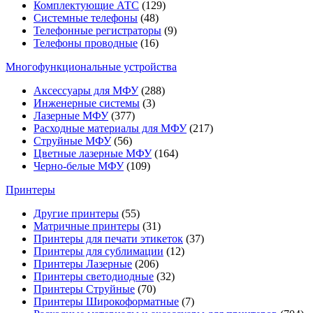
Комплектующие АТС
(129)
Системные телефоны
(48)
Телефонные регистраторы
(9)
Телефоны проводные
(16)
Многофункциональные устройства
Аксессуары для МФУ
(288)
Инженерные системы
(3)
Лазерные МФУ
(377)
Расходные материалы для МФУ
(217)
Струйные МФУ
(56)
Цветные лазерные МФУ
(164)
Черно-белые МФУ
(109)
Принтеры
Другие принтеры
(55)
Матричные принтеры
(31)
Принтеры для печати этикеток
(37)
Принтеры для сублимации
(12)
Принтеры Лазерные
(206)
Принтеры светодиодные
(32)
Принтеры Струйные
(70)
Принтеры Широкоформатные
(7)