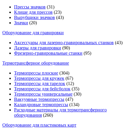
Прессы значков
(31)
Клише для прессов
(23)
Вырубщики значков
(43)
Значки
(20)
Оборудование для гравировки
Аксессуары для лазерно-гравировальных станков
(43)
Лазеры для гравировки
(90)
Фрезерно-гравировальные станки
(95)
Термотрансферное оборудование
Термопрессы плоские
(304)
Термопрессы для кружек
(67)
Термопрессы для тарелок
(12)
Термопрессы для бейсболок
(35)
Термопрессы универсальные
(30)
Вакуумные термопрессы
(47)
Каландровые термопрессы
(134)
Расходные материалы для термотрансферного
оборудования
(260)
Оборудование для пластиковых карт