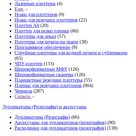
Лазерные плоттеры
(4)
Еще
Ножи для плоттеров
(9)
Ножи для режущих плоттеров
(22)
Плоттер А0
(20)
Плоттер для резки пленки
(66)
Плоттеры для лекал
(57)
Плоттеры для печати на ткани
(38)
Программное обеспечение
(9)
Струйные плоттеры для водной печати и сублимации
(65)
ЧПУ-плоттер
(133)
Широкоформатные МФУ
(126)
Широкоформатные сканеры
(126)
Планшетные режущие плоттеры
(55)
Пленки для режущих плоттеров
(904)
Чернила
(287)
Скрыть
Дупликаторы (Ризографы) и аксессуары
Дупликаторы (Ризографы)
(66)
Аксессуары для дупликаторов (ризографов)
(90)
Расходники для дупликаторов (ризографов)
(138)