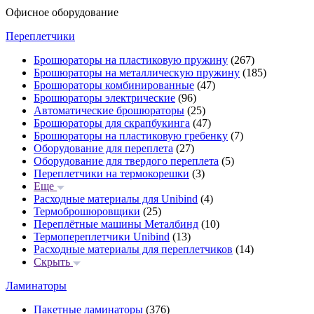
Офисное оборудование
Переплетчики
Брошюраторы на пластиковую пружину
(267)
Брошюраторы на металлическую пружину
(185)
Брошюраторы комбинированные
(47)
Брошюраторы электрические
(96)
Автоматические брошюраторы
(25)
Брошюраторы для скрапбукинга
(47)
Брошюраторы на пластиковую гребенку
(7)
Оборудование для переплета
(27)
Оборудование для твердого переплета
(5)
Переплетчики на термокорешки
(3)
Еще
Расходные материалы для Unibind
(4)
Термоброшюровщики
(25)
Переплётные машины Металбинд
(10)
Термопереплетчики Unibind
(13)
Расходные материалы для переплетчиков
(14)
Скрыть
Ламинаторы
Пакетные ламинаторы
(376)