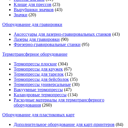
Клише для прессов
(23)
Вырубщики значков
(43)
Значки
(20)
Оборудование для гравировки
Аксессуары для лазерно-гравировальных станков
(43)
Лазеры для гравировки
(90)
Фрезерно-гравировальные станки
(95)
Термотрансферное оборудование
Термопрессы плоские
(304)
Термопрессы для кружек
(67)
Термопрессы для тарелок
(12)
Термопрессы для бейсболок
(35)
Термопрессы универсальные
(30)
Вакуумные термопрессы
(47)
Каландровые термопрессы
(134)
Расходные материалы для термотрансферного
оборудования
(260)
Оборудование для пластиковых карт
Дополнительное оборудование для карт-принтеров
(84)