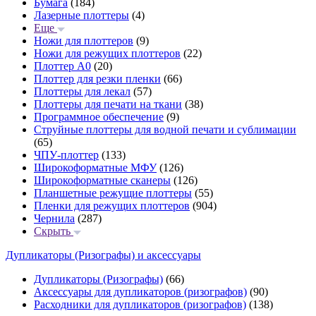
Бумага
(184)
Лазерные плоттеры
(4)
Еще
Ножи для плоттеров
(9)
Ножи для режущих плоттеров
(22)
Плоттер А0
(20)
Плоттер для резки пленки
(66)
Плоттеры для лекал
(57)
Плоттеры для печати на ткани
(38)
Программное обеспечение
(9)
Струйные плоттеры для водной печати и сублимации
(65)
ЧПУ-плоттер
(133)
Широкоформатные МФУ
(126)
Широкоформатные сканеры
(126)
Планшетные режущие плоттеры
(55)
Пленки для режущих плоттеров
(904)
Чернила
(287)
Скрыть
Дупликаторы (Ризографы) и аксессуары
Дупликаторы (Ризографы)
(66)
Аксессуары для дупликаторов (ризографов)
(90)
Расходники для дупликаторов (ризографов)
(138)