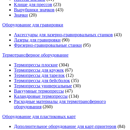
Клише для прессов
(23)
Вырубщики значков
(43)
Значки
(20)
Оборудование для гравировки
Аксессуары для лазерно-гравировальных станков
(43)
Лазеры для гравировки
(90)
Фрезерно-гравировальные станки
(95)
Термотрансферное оборудование
Термопрессы плоские
(304)
Термопрессы для кружек
(67)
Термопрессы для тарелок
(12)
Термопрессы для бейсболок
(35)
Термопрессы универсальные
(30)
Вакуумные термопрессы
(47)
Каландровые термопрессы
(134)
Расходные материалы для термотрансферного
оборудования
(260)
Оборудование для пластиковых карт
Дополнительное оборудование для карт-принтеров
(84)