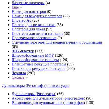
Лазерные плоттеры
(4)
Еще
Ножи для плоттеров
(9)
Ножи для режущих плоттеров
(22)
Плоттер А0
(20)
Плоттер для резки пленки
(66)
Плоттеры для лекал
(57)
Плоттеры для печати на ткани
(38)
Программное обеспечение
(9)
Струйные плоттеры для водной печати и сублимации
(65)
ЧПУ-плоттер
(133)
Широкоформатные МФУ
(126)
Широкоформатные сканеры
(126)
Планшетные режущие плоттеры
(55)
Пленки для режущих плоттеров
(904)
Чернила
(287)
Скрыть
Дупликаторы (Ризографы) и аксессуары
Дупликаторы (Ризографы)
(66)
Аксессуары для дупликаторов (ризографов)
(90)
Расходники для дупликаторов (ризографов)
(138)