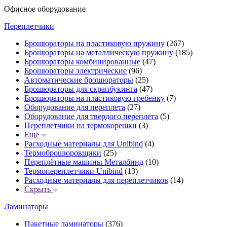
Офисное оборудование
Переплетчики
Брошюраторы на пластиковую пружину
(267)
Брошюраторы на металлическую пружину
(185)
Брошюраторы комбинированные
(47)
Брошюраторы электрические
(96)
Автоматические брошюраторы
(25)
Брошюраторы для скрапбукинга
(47)
Брошюраторы на пластиковую гребенку
(7)
Оборудование для переплета
(27)
Оборудование для твердого переплета
(5)
Переплетчики на термокорешки
(3)
Еще
Расходные материалы для Unibind
(4)
Термоброшюровщики
(25)
Переплётные машины Металбинд
(10)
Термопереплетчики Unibind
(13)
Расходные материалы для переплетчиков
(14)
Скрыть
Ламинаторы
Пакетные ламинаторы
(376)