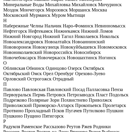
Минеральные Воды
Михайловка
Михайловск
Мичуринск
Моздок
Мончегорск
Морозовск
Моршанск
Москва
Московский
Мурманск
Муром
Мытищи
Н
Набережные Челны
Нальчик
Наро-Фоминск
Невинномысск
Нефтегорск
Нефтекамск
Нижнекамск
Нижний Ломов
Нижний Новгород
Нижний Тагил
Николаевск
Никольск
Новоалександровск
Новоалтайск
Новоаннинский
Нововоронеж
Новокузнецк
Новокуйбышевск
Новомосковск
Новониколаевский
Новороссийск
Новосибирск
Новочебоксарск
Новочеркасск
Новошахтинск
Ногинск
О
Обливская
Обнинск
Одинцово
Озерск
Октябрьск
Октябрьский
Омск
Орел
Оренбург
Орехово-Зуево
Орловский
Острогожск
Отрадный
П
Павлово
Павловская
Павловский Посад
Палласовка
Пенза
Первоуральск
Пермь
Петровск
Петрозаводск
Пласт
Подольск
Подрезково
Полярные Зори
Похвистнево
Приволжск
Приволжский
Приморско-Ахтарск
Прокопьевск
Пролетарск
Протвино
Прохладный
Псков
Пугачев
Путилково
Пушкин
Пушкино
Пущино
Пятигорск
Р
Радумля
Раменское
Рассказово
Реутов
Ржев
Родники
Россошь
Ростов
Ростов-на-Дону
Ртищево
Рудня
Рыбинск