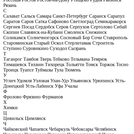
Рязань
С
Салават
Сальск
Самара
Санкт-Петербург
Саранск
Сарапул
Саратов
Саров
Сатка
Сафоново
Светлоград
Семикаракорск
Сергиев Посад
Сердобск
Серов
Серпухов
Сертолово
Сибай
Скопин
Славянск-на-Кубани
Смоленск
Снежинск
Соликамск
Солнечногорск
Сосновый Бор
Сочи
Ставрополь
Староминская
Старый Оскол
Стерлитамак
Строитель
Ступино
Суровикино
Суходол
Сызрань
Т
Таганрог
Тамбов
Тверь
Тейково
Тельмана
Темрюк
Тимашевск
Тихвин
Тихорецк
Тольятти
Томск
Торжок
Тосно
Троицк
Туапсе
Туймазы
Тула
Тюмень
У
Углич
Удомля
Узловая
Улан-Удэ
Ульяновск
Урюпинск
Усть-
Донецкий
Усть-Лабинск
Уфа
Учалы
Ф
Фролово
Фрязино
Фурманов
Х
Химки
Ц
Цивильск
Цимлянск
Ч
Чайковский
Чапаевск
Чебаркуль
Чебоксары
Челябинск