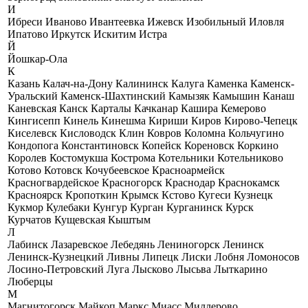
И
Ибреси
Иваново
Ивантеевка
Ижевск
Изобильный
Иловля
Ипатово
Иркутск
Искитим
Истра
Й
Йошкар-Ола
К
Казань
Калач-на-Дону
Калининск
Калуга
Каменка
Каменск-
Уральский
Каменск-Шахтинский
Камызяк
Камышин
Канаш
Каневская
Канск
Карталы
Качканар
Кашира
Кемерово
Кингисепп
Кинель
Кинешма
Кириши
Киров
Кирово-Чепецк
Киселевск
Кисловодск
Клин
Ковров
Коломна
Кольчугино
Кондопога
Константиновск
Копейск
Кореновск
Коркино
Королев
Костомукша
Кострома
Котельники
Котельниково
Котово
Котовск
Кочубеевское
Красноармейск
Красногвардейское
Красногорск
Краснодар
Краснокамск
Красноярск
Кропоткин
Крымск
Кстово
Кугеси
Кузнецк
Кукмор
Кулебаки
Кунгур
Курган
Курганинск
Курск
Курчатов
Кущевская
Кыштым
Л
Лабинск
Лазаревское
Лебедянь
Лениногорск
Ленинск
Ленинск-Кузнецкий
Ливны
Липецк
Лиски
Лобня
Ломоносов
Лосино-Петровский
Луга
Лысково
Лысьва
Лыткарино
Люберцы
М
Магнитогорск
Майкоп
Маркс
Миасс
Миллерово