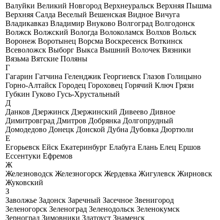
Валуйки
Великий Новгород
Верхнеуральск
Верхняя Пышма
Верхняя Салда
Веселый
Вешенская
Видное
Вичуга
Владикавказ
Владимир
Внуково
Волгоград
Волгодонск
Волжск
Волжский
Вологда
Волоколамск
Волхов
Вольск
Воронеж
Воротынец
Ворсма
Воскресенск
Воткинск
Всеволожск
Выборг
Выкса
Вышний Волочек
Вязники
Вязьма
Вятские Поляны
Г
Гагарин
Гатчина
Геленджик
Георгиевск
Глазов
Голицыно
Горно-Алтайск
Городец
Гороховец
Горячий Ключ
Грязи
Губкин
Гуково
Гусь-Хрустальный
Д
Данков
Дзержинск
Дзержинский
Дивеево
Дивное
Димитровград
Дмитров
Добрянка
Долгопрудный
Домодедово
Донецк
Донской
Дубна
Дубовка
Дюртюли
Е
Егорьевск
Ейск
Екатеринбург
Елабуга
Елань
Елец
Ершов
Ессентуки
Ефремов
Ж
Железноводск
Железногорск
Жердевка
Жигулевск
Жирновск
Жуковский
З
Заволжье
Задонск
Заречный
Засечное
Звенигород
Зеленогорск
Зеленоград
Зеленодольск
Зеленокумск
Зерноград
Зимовники
Златоуст
Знаменск