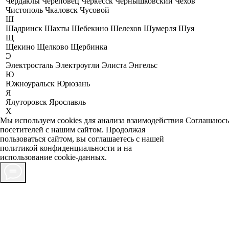
Чердаклы
Череповец
Черкесск
Чернышковский
Чехов
Чистополь
Чкаловск
Чусовой
Ш
Шадринск
Шахты
Шебекино
Шелехов
Шумерля
Шуя
Щ
Щекино
Щелково
Щербинка
Э
Электросталь
Электроугли
Элиста
Энгельс
Ю
Южноуральск
Юрюзань
Я
Ялуторовск
Ярославль
X
Мы используем cookies для анализа взаимодействия
Соглашаюсь
посетителей с нашим сайтом. Продолжая
пользоваться сайтом, вы соглашаетесь с нашей
политикой конфиденциальности
и на
использование cookie-данных.