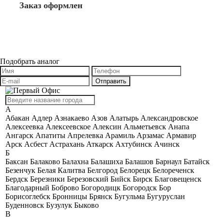
Заказ оформлен
Подобрать аналог
А
Абакан
Адлер
Азнакаево
Азов
Алатырь
Александровское
Алексеевка
Алексеевское
Алексин
Альметьевск
Анапа
Ангарск
Апатиты
Апрелевка
Арамиль
Арзамас
Армавир
Арск
Асбест
Астрахань
Аткарск
Ахтубинск
Ачинск
Б
Баксан
Балаково
Балахна
Балашиха
Балашов
Барнаул
Батайск
Безенчук
Белая Калитва
Белгород
Белорецк
Белореченск
Бердск
Березники
Березовский
Бийск
Бирск
Благовещенск
Благодарный
Боброво
Богородицк
Богородск
Бор
Борисоглебск
Бронницы
Брянск
Бугульма
Бугуруслан
Буденновск
Бузулук
Быково
В