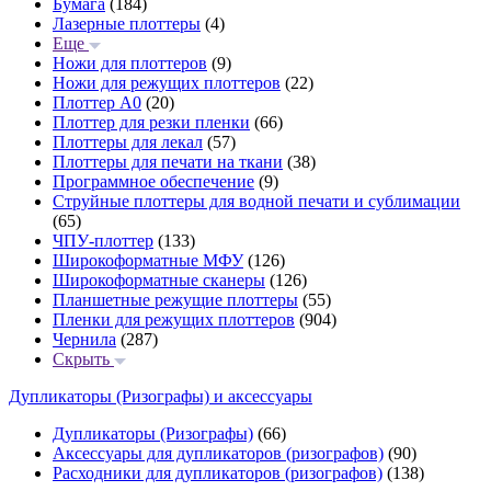
Бумага
(184)
Лазерные плоттеры
(4)
Еще
Ножи для плоттеров
(9)
Ножи для режущих плоттеров
(22)
Плоттер А0
(20)
Плоттер для резки пленки
(66)
Плоттеры для лекал
(57)
Плоттеры для печати на ткани
(38)
Программное обеспечение
(9)
Струйные плоттеры для водной печати и сублимации
(65)
ЧПУ-плоттер
(133)
Широкоформатные МФУ
(126)
Широкоформатные сканеры
(126)
Планшетные режущие плоттеры
(55)
Пленки для режущих плоттеров
(904)
Чернила
(287)
Скрыть
Дупликаторы (Ризографы) и аксессуары
Дупликаторы (Ризографы)
(66)
Аксессуары для дупликаторов (ризографов)
(90)
Расходники для дупликаторов (ризографов)
(138)