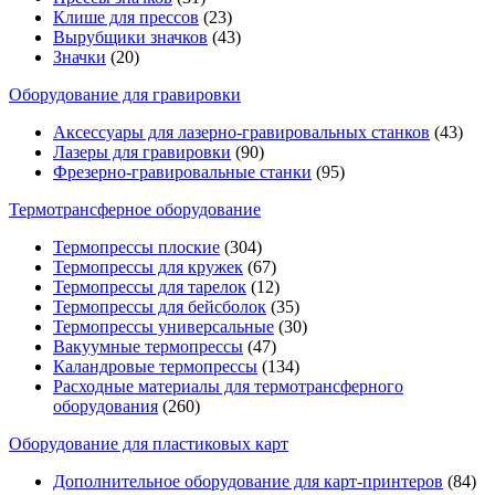
Клише для прессов
(23)
Вырубщики значков
(43)
Значки
(20)
Оборудование для гравировки
Аксессуары для лазерно-гравировальных станков
(43)
Лазеры для гравировки
(90)
Фрезерно-гравировальные станки
(95)
Термотрансферное оборудование
Термопрессы плоские
(304)
Термопрессы для кружек
(67)
Термопрессы для тарелок
(12)
Термопрессы для бейсболок
(35)
Термопрессы универсальные
(30)
Вакуумные термопрессы
(47)
Каландровые термопрессы
(134)
Расходные материалы для термотрансферного
оборудования
(260)
Оборудование для пластиковых карт
Дополнительное оборудование для карт-принтеров
(84)