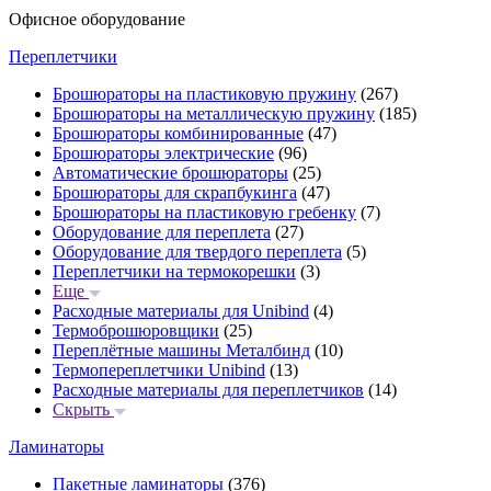
Офисное оборудование
Переплетчики
Брошюраторы на пластиковую пружину
(267)
Брошюраторы на металлическую пружину
(185)
Брошюраторы комбинированные
(47)
Брошюраторы электрические
(96)
Автоматические брошюраторы
(25)
Брошюраторы для скрапбукинга
(47)
Брошюраторы на пластиковую гребенку
(7)
Оборудование для переплета
(27)
Оборудование для твердого переплета
(5)
Переплетчики на термокорешки
(3)
Еще
Расходные материалы для Unibind
(4)
Термоброшюровщики
(25)
Переплётные машины Металбинд
(10)
Термопереплетчики Unibind
(13)
Расходные материалы для переплетчиков
(14)
Скрыть
Ламинаторы
Пакетные ламинаторы
(376)