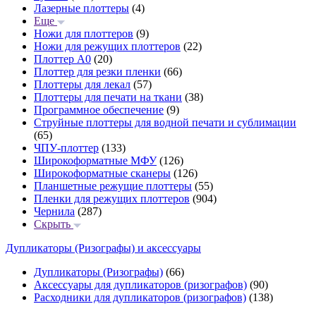
Лазерные плоттеры
(4)
Еще
Ножи для плоттеров
(9)
Ножи для режущих плоттеров
(22)
Плоттер А0
(20)
Плоттер для резки пленки
(66)
Плоттеры для лекал
(57)
Плоттеры для печати на ткани
(38)
Программное обеспечение
(9)
Струйные плоттеры для водной печати и сублимации
(65)
ЧПУ-плоттер
(133)
Широкоформатные МФУ
(126)
Широкоформатные сканеры
(126)
Планшетные режущие плоттеры
(55)
Пленки для режущих плоттеров
(904)
Чернила
(287)
Скрыть
Дупликаторы (Ризографы) и аксессуары
Дупликаторы (Ризографы)
(66)
Аксессуары для дупликаторов (ризографов)
(90)
Расходники для дупликаторов (ризографов)
(138)