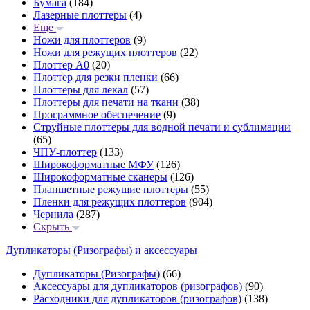
Бумага
(184)
Лазерные плоттеры
(4)
Еще
Ножи для плоттеров
(9)
Ножи для режущих плоттеров
(22)
Плоттер А0
(20)
Плоттер для резки пленки
(66)
Плоттеры для лекал
(57)
Плоттеры для печати на ткани
(38)
Программное обеспечение
(9)
Струйные плоттеры для водной печати и сублимации
(65)
ЧПУ-плоттер
(133)
Широкоформатные МФУ
(126)
Широкоформатные сканеры
(126)
Планшетные режущие плоттеры
(55)
Пленки для режущих плоттеров
(904)
Чернила
(287)
Скрыть
Дупликаторы (Ризографы) и аксессуары
Дупликаторы (Ризографы)
(66)
Аксессуары для дупликаторов (ризографов)
(90)
Расходники для дупликаторов (ризографов)
(138)