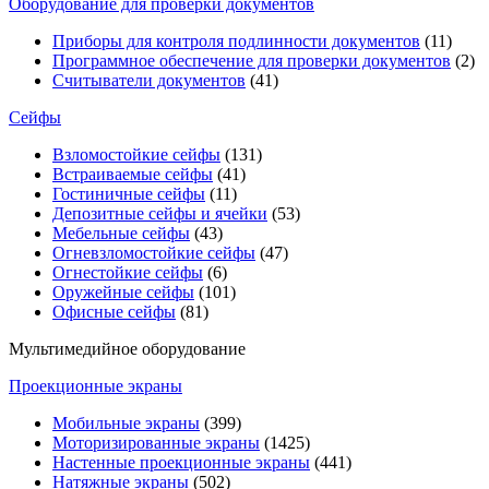
Оборудование для проверки документов
Приборы для контроля подлинности документов
(11)
Программное обеспечение для проверки документов
(2)
Считыватели документов
(41)
Сейфы
Взломостойкие сейфы
(131)
Встраиваемые сейфы
(41)
Гостиничные сейфы
(11)
Депозитные сейфы и ячейки
(53)
Мебельные сейфы
(43)
Огневзломостойкие сейфы
(47)
Огнестойкие сейфы
(6)
Оружейные сейфы
(101)
Офисные сейфы
(81)
Мультимедийное оборудование
Проекционные экраны
Мобильные экраны
(399)
Моторизированные экраны
(1425)
Настенные проекционные экраны
(441)
Натяжные экраны
(502)