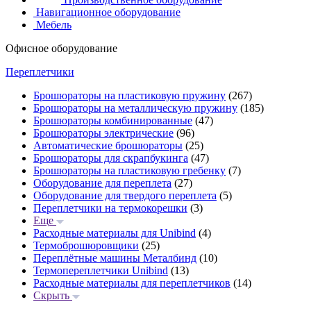
Навигационное оборудование
Мебель
Офисное оборудование
Переплетчики
Брошюраторы на пластиковую пружину
(267)
Брошюраторы на металлическую пружину
(185)
Брошюраторы комбинированные
(47)
Брошюраторы электрические
(96)
Автоматические брошюраторы
(25)
Брошюраторы для скрапбукинга
(47)
Брошюраторы на пластиковую гребенку
(7)
Оборудование для переплета
(27)
Оборудование для твердого переплета
(5)
Переплетчики на термокорешки
(3)
Еще
Расходные материалы для Unibind
(4)
Термоброшюровщики
(25)
Переплётные машины Металбинд
(10)
Термопереплетчики Unibind
(13)
Расходные материалы для переплетчиков
(14)
Скрыть