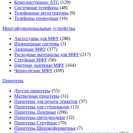
Комплектующие АТС
(129)
Системные телефоны
(48)
Телефонные регистраторы
(9)
Телефоны проводные
(16)
Многофункциональные устройства
Аксессуары для МФУ
(288)
Инженерные системы
(3)
Лазерные МФУ
(377)
Расходные материалы для МФУ
(217)
Струйные МФУ
(56)
Цветные лазерные МФУ
(164)
Черно-белые МФУ
(109)
Принтеры
Другие принтеры
(55)
Матричные принтеры
(31)
Принтеры для печати этикеток
(37)
Принтеры для сублимации
(12)
Принтеры Лазерные
(206)
Принтеры светодиодные
(32)
Принтеры Струйные
(70)
Принтеры Широкоформатные
(7)