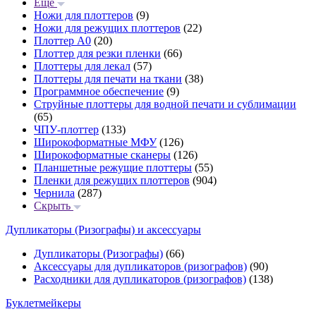
Еще
Ножи для плоттеров
(9)
Ножи для режущих плоттеров
(22)
Плоттер А0
(20)
Плоттер для резки пленки
(66)
Плоттеры для лекал
(57)
Плоттеры для печати на ткани
(38)
Программное обеспечение
(9)
Струйные плоттеры для водной печати и сублимации
(65)
ЧПУ-плоттер
(133)
Широкоформатные МФУ
(126)
Широкоформатные сканеры
(126)
Планшетные режущие плоттеры
(55)
Пленки для режущих плоттеров
(904)
Чернила
(287)
Скрыть
Дупликаторы (Ризографы) и аксессуары
Дупликаторы (Ризографы)
(66)
Аксессуары для дупликаторов (ризографов)
(90)
Расходники для дупликаторов (ризографов)
(138)
Буклетмейкеры